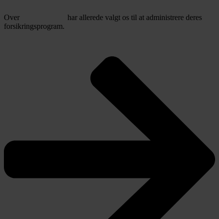
100% danskejet
anno
2012
.
Over
5.500 kunder
har allerede valgt os til at administrere deres
forsikringsprogram.