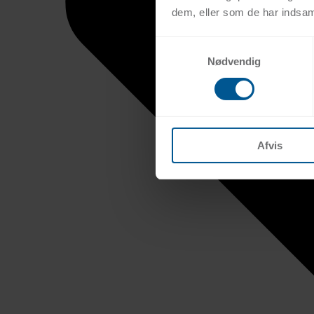
dem, eller som de har indsaml
Samtykkevalg
Nødvendig
Afvis