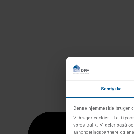
Samtykke
Denne hjemmeside bruger c
Vi bruger cookies til at tilpas
vores trafik. Vi deler også 
annonceringspartnere og anal