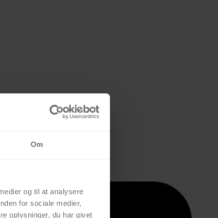
Om
 medier og til at analysere
nden for sociale medier,
e oplysninger, du har givet